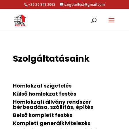
+36 30 849 2065
szigetelfest@gmail.com
Szolgáltatásaink
Homlokzat szigetelés
Külső homlokzat festés
Homlokzati állvány rendszer
bérbeadása, szállítás, építés
Belső komplett festés
Komplett generálkivitelezés