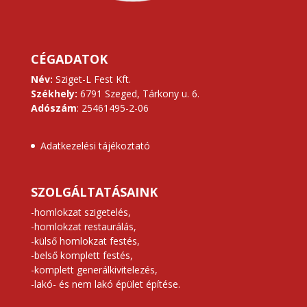
CÉGADATOK
Név:
Sziget-L Fest Kft.
Székhely:
6791 Szeged, Tárkony u. 6.
Adószám
: 25461495-2-06
Adatkezelési tájékoztató
SZOLGÁLTATÁSAINK
-homlokzat szigetelés,
-homlokzat restaurálás,
-külső homlokzat festés,
-belső komplett festés,
-komplett generálkivitelezés,
-lakó- és nem lakó épület építése.