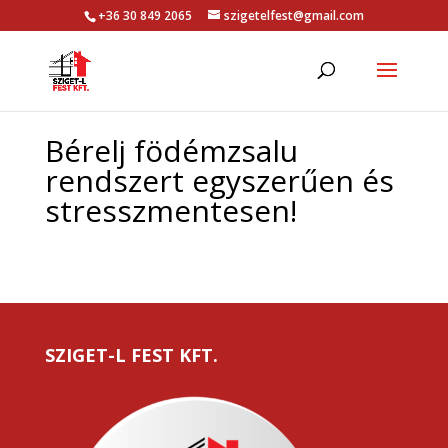
+36 30 849 2065
szigetelfest@gmail.com
Bérelj födémzsalu
rendszert egyszerűen és
stresszmentesen!
SZIGET-L FEST KFT.