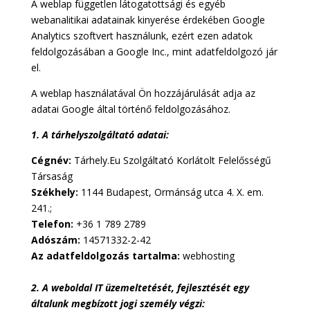
A weblap független látogatottsági és egyéb
webanalitikai adatainak kinyerése érdekében Google
Analytics szoftvert használunk, ezért ezen adatok
feldolgozásában a Google Inc., mint adatfeldolgozó jár
el.
A weblap használatával Ön hozzájárulását adja az
adatai Google által történő feldolgozásához.
1. A tárhelyszolgáltató adatai:
Cégnév:
Tárhely.Eu Szolgáltató Korlátolt Felelősségű
Társaság
Székhely:
1144 Budapest, Ormánság utca 4. X. em.
241.;
Telefon:
+36 1 789 2789
Adószám:
14571332-2-42
Az adatfeldolgozás tartalma:
webhosting
2. A weboldal IT üzemeltetését, fejlesztését egy
általunk megbízott jogi személy végzi: