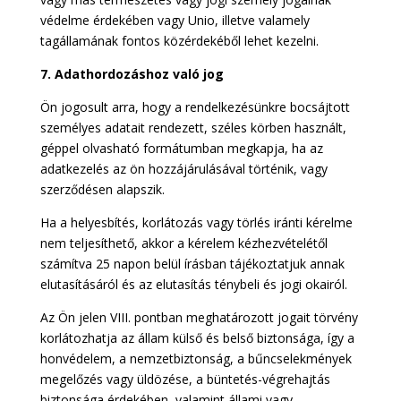
védelme érdekében vagy Unio, illetve valamely
tagállamának fontos közérdekéből lehet kezelni.
7.
Adathordozáshoz való jog
Ön jogosult arra, hogy a rendelkezésünkre bocsájtott
személyes adatait rendezett, széles körben használt,
géppel olvasható formátumban megkapja, ha az
adatkezelés az ön hozzájárulásával történik, vagy
szerződésen alapszik.
Ha a helyesbítés, korlátozás vagy törlés iránti kérelme
nem teljesíthető, akkor a kérelem kézhezvételétől
számítva 25 napon belül írásban tájékoztatjuk annak
elutasításáról és az elutasítás ténybeli és jogi okairól.
Az Ön jelen VIII. pontban meghatározott jogait törvény
korlátozhatja az állam külső és belső biztonsága, így a
honvédelem, a nemzetbiztonság, a bűncselekmények
megelőzés vagy üldözése, a büntetés-végrehajtás
biztonsága érdekében, valamint állami vagy