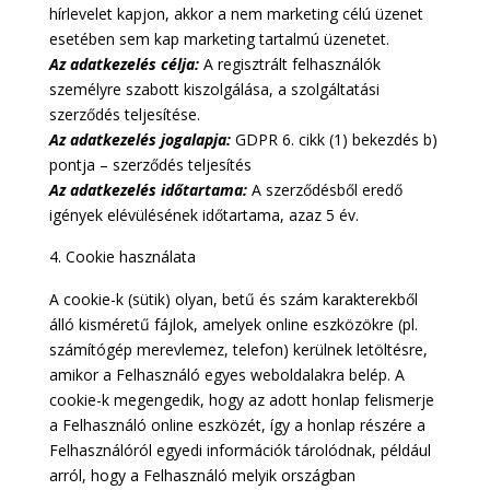
hírlevelet kapjon, akkor a nem marketing célú üzenet
esetében sem kap marketing tartalmú üzenetet.
Az adatkezelés célja:
A regisztrált felhasználók
személyre szabott kiszolgálása, a szolgáltatási
szerződés teljesítése.
Az adatkezelés jogalapja:
GDPR 6. cikk (1) bekezdés b)
pontja – szerződés teljesítés
Az adatkezelés időtartama:
A szerződésből eredő
igények elévülésének időtartama, azaz 5 év.
Cookie használata
A cookie-k (sütik) olyan, betű és szám karakterekből
álló kisméretű fájlok, amelyek online eszközökre (pl.
számítógép merevlemez, telefon) kerülnek letöltésre,
amikor a Felhasználó egyes weboldalakra belép. A
cookie-k megengedik, hogy az adott honlap felismerje
a Felhasználó online eszközét, így a honlap részére a
Felhasználóról egyedi információk tárolódnak, például
arról, hogy a Felhasználó melyik országban