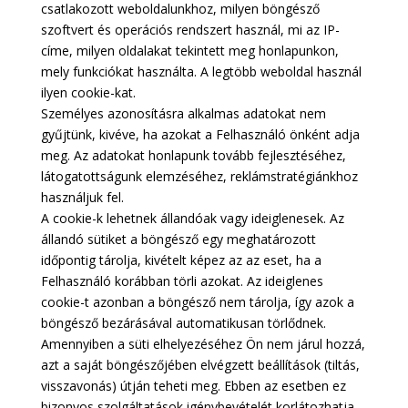
csatlakozott weboldalunkhoz, milyen böngésző
szoftvert és operációs rendszert használ, mi az IP-
címe, milyen oldalakat tekintett meg honlapunkon,
mely funkciókat használta. A legtöbb weboldal használ
ilyen cookie-kat.
Személyes azonosításra alkalmas adatokat nem
gyűjtünk, kivéve, ha azokat a Felhasználó önként adja
meg. Az adatokat honlapunk tovább fejlesztéséhez,
látogatottságunk elemzéséhez, reklámstratégiánkhoz
használjuk fel.
A cookie-k lehetnek állandóak vagy ideiglenesek. Az
állandó sütiket a böngésző egy meghatározott
időpontig tárolja, kivételt képez az az eset, ha a
Felhasználó korábban törli azokat. Az ideiglenes
cookie-t azonban a böngésző nem tárolja, így azok a
böngésző bezárásával automatikusan törlődnek.
Amennyiben a süti elhelyezéséhez Ön nem járul hozzá,
azt a saját böngészőjében elvégzett beállítások (tiltás,
visszavonás) útján teheti meg. Ebben az esetben ez
bizonyos szolgáltatások igénybevételét korlátozhatja