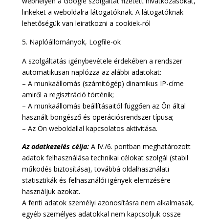
webhelyen a Google szolgáltat fizetett hivatkozásokat,
linkeket a weboldalra látogatóknak. A látogatóknak
lehetőségük van leiratkozni a cookiek-ról
Naplóállományok, Logfile-ok
A szolgáltatás igénybevétele érdekében a rendszer
automatikusan naplózza az alábbi adatokat:
– A munkaállomás (számítógép) dinamikus IP-címe
amiről a regisztráció történik;
– A munkaállomás beállításaitól függően az Ön által
használt böngésző és operációsrendszer típusa;
– Az Ön weboldallal kapcsolatos aktivitása.
Az adatkezelés célja:
A IV./6. pontban meghatározott
adatok felhasználása technikai célokat szolgál (stabil
működés biztosítása), továbbá oldalhasználati
statisztikák és felhasználói igények elemzésére
használjuk azokat.
A fenti adatok személyi azonosításra nem alkalmasak,
egyéb személyes adatokkal nem kapcsoljuk össze