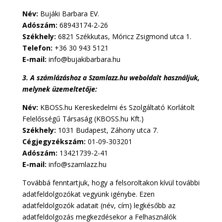
Név:
Bujáki Barbara EV.
Adószám:
68943174-2-26
Székhely:
6821 Székkutas, Móricz Zsigmond utca 1.
Telefon:
+36 30 943 5121
E-mail:
info@bujakibarbara.hu
3. A számlázáshoz a Szamlazz.hu weboldalt használjuk,
melynek üzemeltetője:
Név:
KBOSS.hu Kereskedelmi és Szolgáltató Korlátolt
Felelősségű Társaság (KBOSS.hu Kft.)
Székhely:
1031 Budapest, Záhony utca 7.
Cégjegyzékszám:
01-09-303201
Adószám:
13421739-2-41
E-mail:
info@szamlazz.hu
Továbbá fenntartjuk, hogy a felsoroltakon kívül további
adatfeldolgozókat vegyünk igénybe. Ezen
adatfeldolgozók adatait (név, cím) legkésőbb az
adatfeldolgozás megkezdésekor a Felhasználók