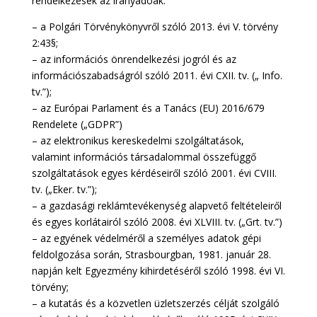
rendelkezések az irányadóak:
– a Polgári Törvénykönyvről szóló 2013. évi V. törvény
2:43§;
– az információs önrendelkezési jogról és az
információszabadságról szóló 2011. évi CXII. tv. („ Info.
tv.”);
– az Európai Parlament és a Tanács (EU) 2016/679
Rendelete („GDPR”)
– az elektronikus kereskedelmi szolgáltatások,
valamint információs társadalommal összefüggő
szolgáltatások egyes kérdéseiről szóló 2001. évi CVIII.
tv. („Eker. tv.”);
– a gazdasági reklámtevékenység alapvető feltételeiről
és egyes korlátairól szóló 2008. évi XLVIII. tv. („Grt. tv.”)
– az egyének védelméről a személyes adatok gépi
feldolgozása során, Strasbourgban, 1981. január 28.
napján kelt Egyezmény kihirdetéséről szóló 1998. évi VI.
törvény;
– a kutatás és a közvetlen üzletszerzés célját szolgáló