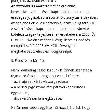
pontja és az EKER tv. 13/a. §
Az adatkezelés időtartama:
az árajánlat
kéréssel/megrendeléssel kapcsolatos adatokat az
esetleges jogviták során történő bizonyítás érdekében,
az általános elévülési határidőig, azaz 5 évig tároljuk.
A számlázással kapcsolatos adatokat a számviteli
kötelezettségek teljesítésének érdekében, a 2000. ÉVI
C. tv. 169. §-a értelmében 8 évig, illetve az adózás
rendjéről szóló 2003. évi XCII. törvényben
meghatározott elévülési időig kezeljük.
Értesítések küldése
Nem marketing célból küldünk ki Önnek üzenetet a
regisztráció során megadott e-mail címére:
– az árajánlat kérés visszaigazolása;
– a bérleti jogviszony létrejöttével kapcsolatos
egyeztetés;
– díjbekérő/számla megküldése.
Ha Ön nem adott egyértelmű hozzájárulást, hogy