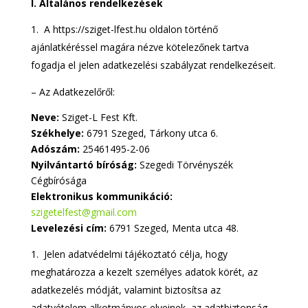
I.
Általános rendelkezések
A https://sziget-lfest.hu oldalon történő
ajánlatkéréssel magára nézve kötelezőnek tartva
fogadja el jelen adatkezelési szabályzat rendelkezéseit.
– Az Adatkezelőről:
Neve:
Sziget-L Fest Kft.
Székhelye:
6
791 Szeged, Tárkony utca 6.
Adószám:
25461495-2-06
Nyilvántartó bíróság:
Szegedi Törvényszék
Cégbírósága
Elektronikus kommunikáció:
szigetelfest@gmail.com
Levelezési cím:
6791 Szeged, Menta utca 48.
Jelen adatvédelmi tájékoztató célja, hogy
meghatározza a kezelt személyes adatok körét, az
adatkezelés módját, valamint biztosítsa az
adatvételem alkotmányos elveinek, az adatbiztonság