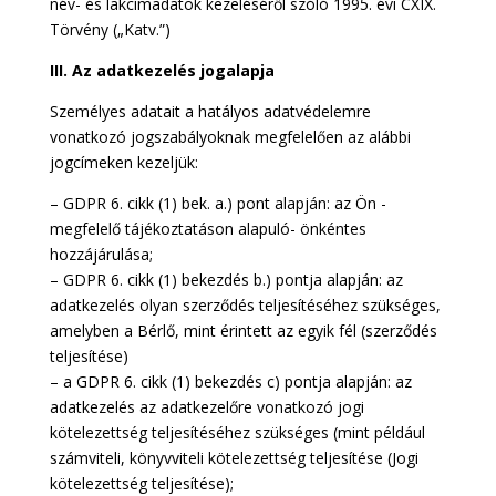
név- és lakcímadatok kezeléséről szóló 1995. évi CXIX.
Törvény („Katv.”)
III.
Az adatkezelés jogalapja
Személyes adatait a hatályos adatvédelemre
vonatkozó jogszabályoknak megfelelően az alábbi
jogcímeken kezeljük:
– GDPR 6. cikk (1) bek. a.) pont alapján: az Ön -
megfelelő tájékoztatáson alapuló- önkéntes
hozzájárulása;
– GDPR 6. cikk (1) bekezdés b.) pontja alapján: az
adatkezelés olyan szerződés teljesítéséhez szükséges,
amelyben a Bérlő, mint érintett az egyik fél (szerződés
teljesítése)
– a GDPR 6. cikk (1) bekezdés c) pontja alapján: az
adatkezelés az adatkezelőre vonatkozó jogi
kötelezettség teljesítéséhez szükséges (mint például
számviteli, könyvviteli kötelezettség teljesítése (Jogi
kötelezettség teljesítése);