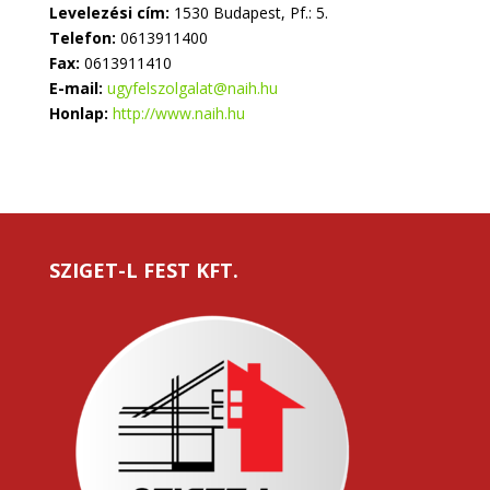
Levelezési cím:
1530 Budapest, Pf.: 5.
Telefon:
0613911400
Fax:
0613911410
E-mail:
ugyfelszolgalat@naih.hu
Honlap:
http://www.naih.hu
SZIGET-L FEST KFT.