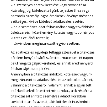
– a személyes adatok kezelése vagy továbbítása
kizárólag jogi kötelezettségünk teljesítéséhez vagy
harmadik személy jogos érdekének érvényesítéséhez
szükséges, kivéve kötelező adatkezelés esetén;
– ha a személyes adat felhasználása vagy továbbítása
üzletszerzési, közvélemény-kutatás vagy tudományos
kutatás céljából történik;
– törvényben meghatározott egyéb esetben.
Az adatkezelés egyidejű felfüggesztésével a tiltakozási
kérelem benyújtásától számított maximum 15 napon
belül megvizsgáljuk kérelmét, és annak eredményéről
írásban tájékoztatjuk Önt.
Amennyiben a tiltakozás indokolt, kötelesek vagyunk
megszüntetni az adatkezelést és az adatokat zárolni,
valamint a tiltakozásról, valamint, annak alapján tett
intézkedésekről értesíteni mindazokat, akik részére a
tiltakozással érintett személyes adatot korábban
továbbítottuk és azokat, akik kötelesek intézkedni a