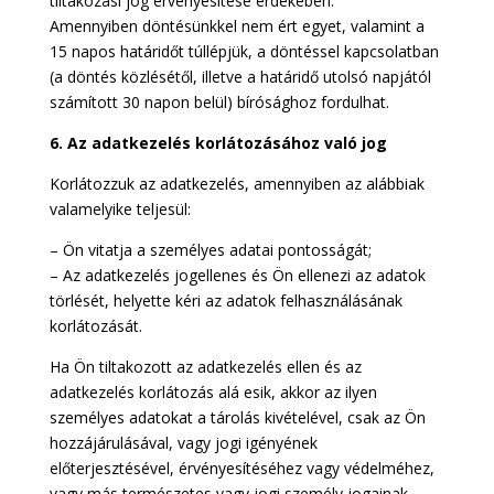
tiltakozási jog érvényesítése érdekében.
Amennyiben döntésünkkel nem ért egyet, valamint a
15 napos határidőt túllépjük, a döntéssel kapcsolatban
(a döntés közlésétől, illetve a határidő utolsó napjától
számított 30 napon belül) bírósághoz fordulhat.
6. Az adatkezelés korlátozásához való jog
Korlátozzuk az adatkezelés, amennyiben az alábbiak
valamelyike teljesül:
– Ön vitatja a személyes adatai pontosságát;
– Az adatkezelés jogellenes és Ön ellenezi az adatok
törlését, helyette kéri az adatok felhasználásának
korlátozását.
Ha Ön tiltakozott az adatkezelés ellen és az
adatkezelés korlátozás alá esik, akkor az ilyen
személyes adatokat a tárolás kivételével, csak az Ön
hozzájárulásával, vagy jogi igényének
előterjesztésével, érvényesítéséhez vagy védelméhez,
vagy más természetes vagy jogi személy jogainak