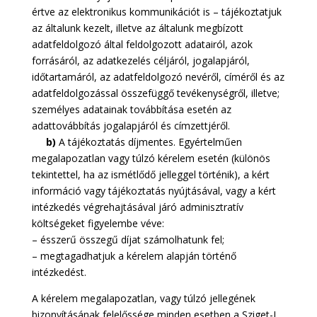
értve az elektronikus kommunikációt is – tájékoztatjuk
az általunk kezelt, illetve az általunk megbízott
adatfeldolgozó által feldolgozott adatairól, azok
forrásáról, az adatkezelés céljáról, jogalapjáról,
időtartamáról, az adatfeldolgozó nevéről, címéről és az
adatfeldolgozással összefüggő tevékenységről, illetve;
személyes adatainak továbbítása esetén az
adattovábbítás jogalapjáról és címzettjéről.
b)
A tájékoztatás díjmentes. Egyértelműen
megalapozatlan vagy túlzó kérelem esetén (különös
tekintettel, ha az ismétlődő jelleggel történik), a kért
információ vagy tájékoztatás nyújtásával, vagy a kért
intézkedés végrehajtásával járó adminisztratív
költségeket figyelembe véve:
– ésszerű összegű díjat számolhatunk fel;
– megtagadhatjuk a kérelem alapján történő
intézkedést.
A kérelem megalapozatlan, vagy túlzó jellegének
bizonyításának felelőssége minden esetben a Sziget-L