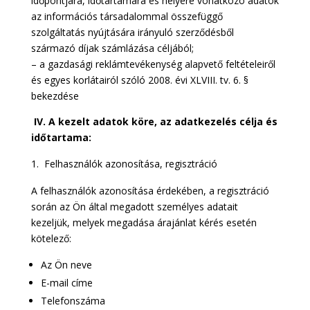
időpontjára, időtartamára és helyére vonatkozó adatok
az információs társadalommal összefüggő
szolgáltatás nyújtására irányuló szerződésből
származó díjak számlázása céljából;
– a gazdasági reklámtevékenység alapvető feltételeiről
és egyes korlátairól szóló 2008. évi XLVIII. tv. 6. §
bekezdése
IV.
A kezelt adatok köre, az adatkezelés célja és
időtartama:
Felhasználók azonosítása, regisztráció
A felhasználók azonosítása érdekében, a regisztráció
során az Ön által megadott személyes adatait
kezeljük, melyek megadása árajánlat kérés esetén
kötelező:
Az Ön neve
E-mail címe
Telefonszáma