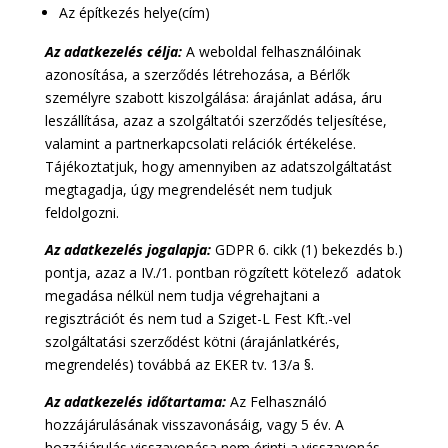
Az építkezés helye(cím)
Az adatkezelés célja:
A weboldal felhasználóinak
azonosítása, a szerződés létrehozása, a Bérlők
személyre szabott kiszolgálása: árajánlat adása, áru
leszállítása, azaz a szolgáltatói szerződés teljesítése,
valamint a partnerkapcsolati relációk értékelése.
Tájékoztatjuk, hogy amennyiben az adatszolgáltatást
megtagadja, úgy megrendelését nem tudjuk
feldolgozni.
Az adatkezelés jogalapja:
GDPR 6. cikk (1) bekezdés b.)
pontja, azaz a IV./1. pontban rögzített kötelező adatok
megadása nélkül nem tudja végrehajtani a
regisztrációt és nem tud a Sziget-L Fest Kft.-vel
szolgáltatási szerződést kötni (árajánlatkérés,
megrendelés) továbbá az EKER tv. 13/a §.
Az adatkezelés időtartama:
Az Felhasználó
hozzájárulásának visszavonásáig, vagy 5 év. A
hozzájárulás visszavonása nem érinti a visszavonás