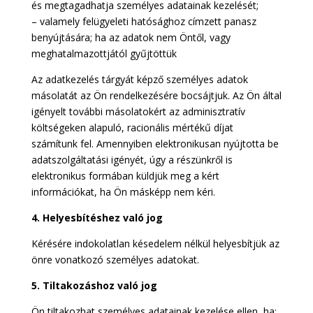
és megtagadhatja személyes adatainak kezelését;
– valamely felügyeleti hatósághoz címzett panasz
benyújtására; ha az adatok nem Öntől, vagy
meghatalmazottjától gyűjtöttük
Az adatkezelés tárgyát képző személyes adatok
másolatát az Ön rendelkezésére bocsájtjuk. Az Ön által
igényelt további másolatokért az adminisztratív
költségeken alapuló, racionális mértékű díjat
számítunk fel. Amennyiben elektronikusan nyújtotta be
adatszolgáltatási igényét, úgy a részünkről is
elektronikus formában küldjük meg a kért
információkat, ha Ön másképp nem kéri.
4. Helyesbítéshez való jog
Kérésére indokolatlan késedelem nélkül helyesbítjük az
önre vonatkozó személyes adatokat.
5.
Tiltakozáshoz való jog
Ön tiltakozhat személyes adatainak kezelése ellen, ha: