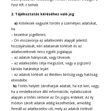
Fest Kft.-t terheli.
2. Tájékoztatás kéréséhez való jog
a)
Kötelesek vagyunk törölni a személyes adatokat,
ha
– kezelése jogellenes;
– Ön visszavonja az adatkezelés alapját jelentő
hozzájárulását, kéri adatainak törlését és az
adatkezelésnek nincs egyéb jogalapja;
– az adatok hiányosak, vagy tévesek;
– az adatkezelés célja megszűnt, vagy a jogszerű
tárolás határideje lejárt
– az adatok törlését az illetékes bíróság vagy hatóság
elrendelte.
b)
Törlés helyett zárolhatjuk adatait, ha ezt kéri, vagy,
ha a rendelkezésre álló információk, nyilatkozatok
alapján a törlés sértené az Ön jogos érdekeit. Az ily
módon zárolt adatok addig kezelhetőek, ameddig
fennáll az adatkezelési cél, mely az adatok törlését