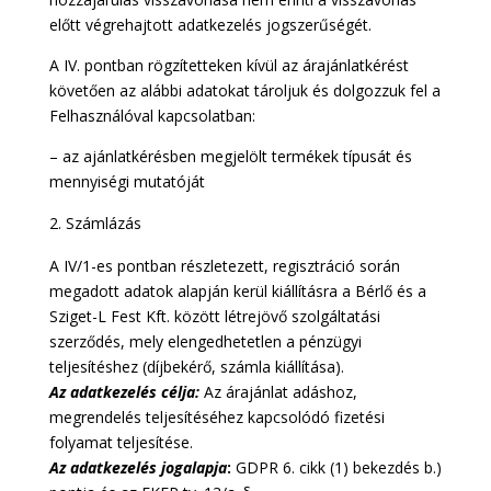
előtt végrehajtott adatkezelés jogszerűségét.
A IV. pontban rögzítetteken kívül az árajánlatkérést
követően az alábbi adatokat tároljuk és dolgozzuk fel a
Felhasználóval kapcsolatban:
– az ajánlatkérésben megjelölt termékek típusát és
mennyiségi mutatóját
Számlázás
A IV/1-es pontban részletezett, regisztráció során
megadott adatok alapján kerül kiállításra a Bérlő és a
Sziget-L Fest Kft. között létrejövő szolgáltatási
szerződés, mely elengedhetetlen a pénzügyi
teljesítéshez (díjbekérő, számla kiállítása).
Az adatkezelés célja:
Az árajánlat adáshoz,
megrendelés teljesítéséhez kapcsolódó fizetési
folyamat teljesítése.
Az adatkezelés jogalapja
:
GDPR 6. cikk (1) bekezdés b.)