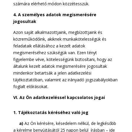
számára elérhető módon közzétesszük.
4. A személyes adatok megismerésére
jogosultak
Azon saját alkalmazottjaink, megbízottjaink és
közreműködőink, akiknek munkakötelességük és
feladataik ellátásához a kezelt adatok
megismeréséhez szükségük van. Ezen tényt
figyelembe véve, kötelességünk biztosítani, hogy az
általunk kezelt adatok megismerésére jogosultak
mindenkor betartsák a jelen adatkezelési
tájékoztatóban, valamint az irányadó jogszabályokban
foglalt előírásokat.
VI. Az Ön adatkezeléssel kapcsolatos jogai
1. Tájékoztatás kéréséhez való jog
a)
Az Ön kérésére, késedelem nélkül, de legkésőbb
a kérelme benyújtásától 25 napon belül írásban – ide