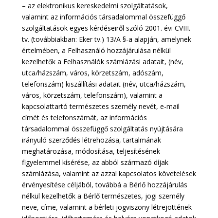
– az elektronikus kereskedelmi szolgáltatások,
valamint az információs társadalommal összefüggő
szolgáltatások egyes kérdéseiről szóló 2001. évi CVIII.
tv. (továbbiakban: Eker tv.) 13/A §-a alapján, amelynek
értelmében, a Felhasználó hozzájárulása nélkül
kezelhetők a Felhasználók számlázási adatait, (név,
utca/házszám, város, körzetszám, adószám,
telefonszám) kiszállítási adatait (név, utca/házszám,
város, körzetszám, telefonszám), valamint a
kapcsolattartó természetes személy nevét, e-mail
címét és telefonszámát, az információs
társadalommal összefüggő szolgáltatás nyújtására
irányuló szerződés létrehozása, tartalmának
meghatározása, módosítása, teljesítésének
figyelemmel kísérése, az abból származó díjak
számlázása, valamint az azzal kapcsolatos követelések
érvényesítése céljából, továbbá a Bérlő hozzájárulás
nélkül kezelhetők a Bérlő természetes, jogi személy
neve, címe, valamint a bérleti jogviszony létrejöttének