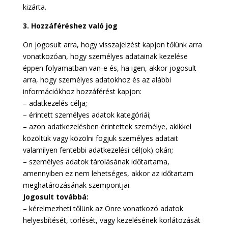
kizárta.
3. Hozzáféréshez való jog
Ön jogosult arra, hogy visszajelzést kapjon tőlünk arra
vonatkozóan, hogy személyes adatainak kezelése
éppen folyamatban van-e és, ha igen, akkor jogosult
arra, hogy személyes adatokhoz és az alábbi
információkhoz hozzáférést kapjon:
– adatkezelés célja;
– érintett személyes adatok kategóriái;
– azon adatkezelésben érintettek személye, akikkel
közöltük vagy közölni fogjuk személyes adatait
valamilyen fentebbi adatkezelési cél(ok) okán;
– személyes adatok tárolásának időtartama,
amennyiben ez nem lehetséges, akkor az időtartam
meghatározásának szempontjai.
Jogosult továbbá:
– kérelmezheti tőlünk az Önre vonatkozó adatok
helyesbítését, törlését, vagy kezelésének korlátozását